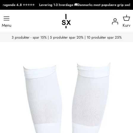
agende 4.8 ⭐️⭐️⭐️⭐️⭐️
Levering 1-3 hverdage 🚚
Danmarks mest populære grip socks 
Hop
til
Kurv
Menu
indhold
3 produkter - spar 15% | 5 produkter spar 20% | 10 produkter spar 25%