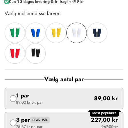
Kun 1-3 dages levering & fri fragt +499 kr.
Vælg mellem disse farver:
Vælg antal par
1 par
89,00 kr
89,00 kr
pr. par
Mest populære
3 par
227,00 kr
SPAR 15%
75,67 kr
pr. par
267,00 kr