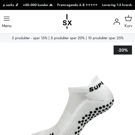
p socks 🧦
+50.000 kunder 🙏
Fremragende 4.8 ⭐️⭐️⭐️⭐️⭐️
Levering 1-3 hverdage 
Hop
til
Kurv
Menu
indhold
3 produkter - spar 15% | 5 produkter spar 20% | 10 produkter spar 25%
-20%